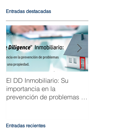
Entradas destacadas
El DD Inmobiliario: Su
Mejoran las cif
importancia en la
mercado de la 
prevención de problemas al
en Panamá
comprar una propiedad.
Entradas recientes