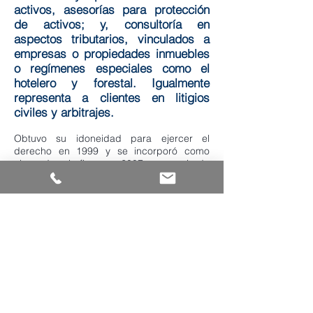
activos, asesorías para protección
de activos; y, consultoría en
aspectos tributarios, vinculados a
empresas o propiedades inmuebles
o regímenes especiales como el
hotelero y forestal. Igualmente
representa a clientes en litigios
civiles y arbitrajes.
Obtuvo su idoneidad para ejercer el
derecho en 1999 y se incorporó como
abogado a la firma en 2007 y es socio de
la misma desde 2012.
Previamente, laboró tanto en el sector
privado como en el público. Fue asesor
legal del Primer Banco de Ahorros,
posteriormente convertido en Primer Banco
del Istmo. Del 2001 al 2004 se desempeñó
en el sector público como asesor legal del
Ministro de Economía y Finanzas, asignado
al área de la Junta de Control de Juegos,
encargado del proceso de otorgamiento