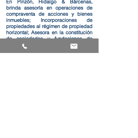
En Pinzón, Hidalgo & Bárcenas,
brinda asesoría en operaciones de
compraventa de acciones y bienes
inmuebles; Incorporaciones de
propiedades al régimen de propiedad
horizontal; Asesora en la constitución
de sociedades y fundaciones de
interés privado; Analiza y elabora
contratos mercantiles. De igual forma
asesora en materia de segregaciones
de inmuebles y demás trámites
administrativos.
Carolina obtuvo su idoneidad para ejercer la
abogacía en 2010 y es abogada de la firma
desde el 2013. En sus inicios, ejerció en el
sector privado hasta 2012, fecha en que se
trasladó a España para cursar un Máster
Universitario en Derecho Privado en la
Universidad Complutense de Madrid.
Nuestra Gente +